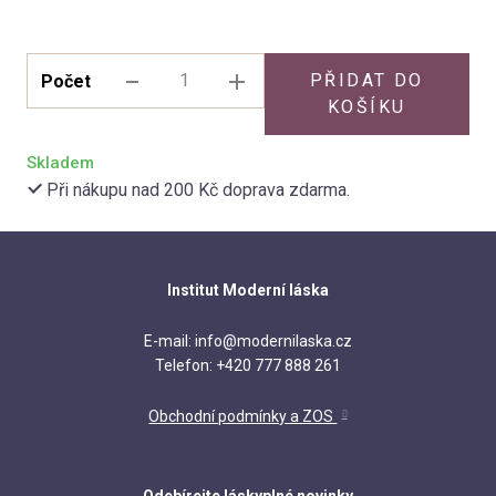
Kat
Vzděl
PŘIDAT DO
Počet
KOŠÍKU
(Ne
Ran
Skladem
Při nákupu nad 200 Kč doprava zdarma.
Citl
ve v
Jak
přáte
Institut Moderní láska
Sko
E-mail: info@modernilaska.cz
nevy
Telefon: +420 777 888 261
Úzk
a vzt
Obchodní podmínky a ZOS
Int
vzta
Odebírejte láskyplné novinky