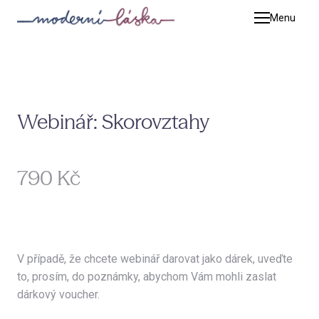
Menu
Terap
Pet
Kat
Tim
Webinář: Skorovztahy
Adé
Zuz
Původní
Cena:
790 Kč
Mic
cena:
Jiř
Luc
V případě, že chcete webinář darovat jako dárek, uveďte
Kat
to, prosím, do poznámky, abychom Vám mohli zaslat
dárkový voucher.
Adr