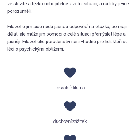
ve složité a těžko uchopitelné životní situaci, a rádi by jí více
O l
porozuměli.
Hra
Filozofie jim sice nedá jasnou odpověď na otázku, co mají
Jak
dělat, ale může jim pomoci o celé situaci přemýšlet lépe a
jasněji. Filozofické poradenství není vhodné pro lidi, kteří se
Kom
léčí s psychickými obtížemi.
Kde
(N
Vzděl
morální dilema
První
Thera
Filoz
duchovní zážitek
Konta
Blog 