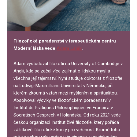
Filozofické poradenství v terapeutickém centru
Moderní láska vede
Adam Lalák
.
Adam vystudoval filozofii na University of Cambridge v
Anglii, kde se začal více zajímat o lidskou mysl a
všechna její tajemství. Nyní studuje doktorát z filozofie
na Ludwig-Maximillians Universität v Německu, při
kterém zkoumá vztah mezi myšlením a spiritualitou.
Absolvoval výcviky ve filozofickém poradenství v
Institut de Pratiques Philosophiques ve Francii a v
Socratisch Gesprech v Holandsku. Od roku 2021 vede
českou organizaci Institut živé filozofie, který pořádá
zážitkově-filozofické kurzy pro veřenost. Kromě toho
má za sebou roky práce v businessu, v neziskovém