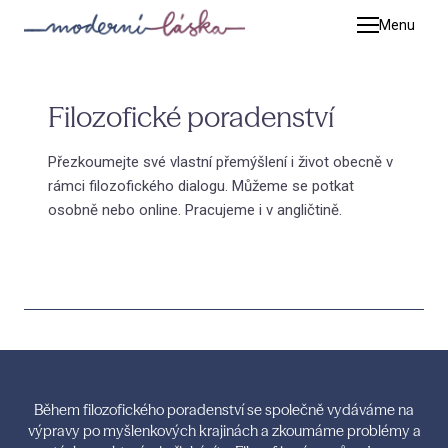
Menu
Terap
Pet
Filozofické poradenství
Kat
Tim
Přezkoumejte své vlastní přemýšlení i život obecně v
rámci filozofického dialogu. Můžeme se potkat
Adé
osobně nebo online. Pracujeme i v angličtině.
Zuz
Mic
Jiř
Luc
Kat
Během filozofického poradenství se společně vydáváme na
Adr
výpravy po myšlenkových krajinách a zkoumáme problémy a