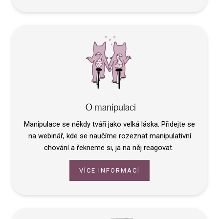
O l
Hra
Jak
Kom
Kde
(N
O manipulaci
Manipulace se někdy tváří jako velká láska. Přidejte se
Vzděl
na webinář, kde se naučíme rozeznat manipulativní
První
chování a řekneme si, ja na něj reagovat.
Thera
VÍCE INFORMACÍ
Filoz
Konta
Blog 