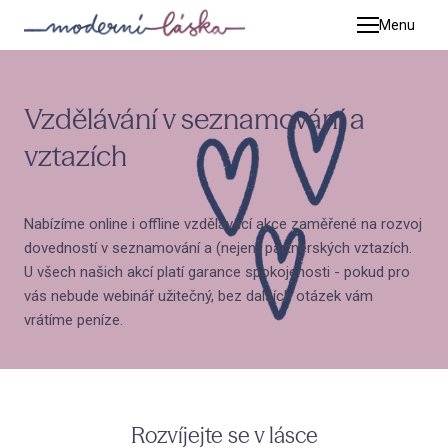
Menu
Terap
Pet
Vzdělávání v seznamování a
Kat
vztazích
Tim
Adé
Nabízíme online i offline vzdělávací akce zaměřené na rozvoj
Zuz
dovedností v seznamování a (nejen) partnerských vztazích.
Mic
U všech našich akcí platí garance spokojenosti - pokud pro
vás nebude webinář užitečný, bez dalších otázek vám
Jiř
vrátíme peníze.
Luc
Kat
Adr
Rozvíjejte se v lásce