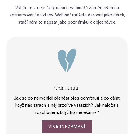
Kat
Vybírejte z celé řady našich webinářů zaměřených na
seznamování a vztahy. Webinář můžete darovat jako dárek,
Vzděl
stačí nám to napsat jako poznámku k objednávce.
(Ne
Ran
Citl
ve v
Jak
přáte
Odmítnutí
Sko
nevy
Jak se co nejrychleji přenést přes odmítnutí a co dělat,
když nás strach z něj brzdí ve vztazích? Jak naložit s
Úzk
a vzt
rozchodem, když ho nečekáme?
Int
VÍCE INFORMACÍ
vzta