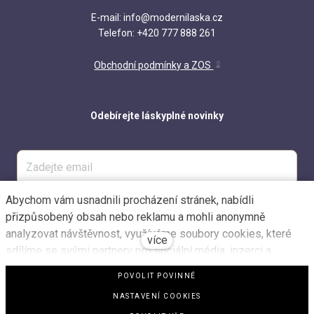
E-mail: info@modernilaska.cz
Telefon: +420 777 888 261
Obchodní podmínky a ZOS
Odebírejte láskyplné novinky
Abychom vám usnadnili procházení stránek, nabídli
ODESLAT
přizpůsobený obsah nebo reklamu a mohli anonymně
analyzovat návštěvnost, využíváme soubory cookies, které
více
sdílíme se svými partnery pro sociální média, inzerci a
analýzu. Jejich nastavení upravíte odkazem "Nastavení
POVOLIT POVINNÉ
cookies" a kdykoliv jej můžete změnit v patičce webu.
NASTAVENÍ COOKIES
Podrobnější informace najdete v našich Zásadách ochrany
Web běží na
solidpixels.