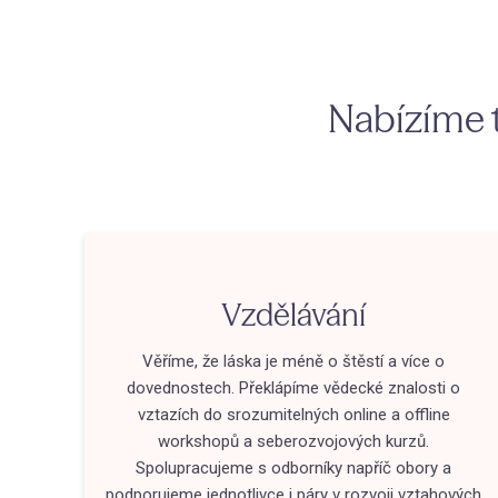
Nabízíme te
Vzdělávání
Věříme, že láska je méně o štěstí a více o
dovednostech. Překlápíme vědecké znalosti o
vztazích do srozumitelných online a offline
workshopů a seberozvojových kurzů.
Spolupracujeme s odborníky napříč obory a
podporujeme jednotlivce i páry v rozvoji vztahových