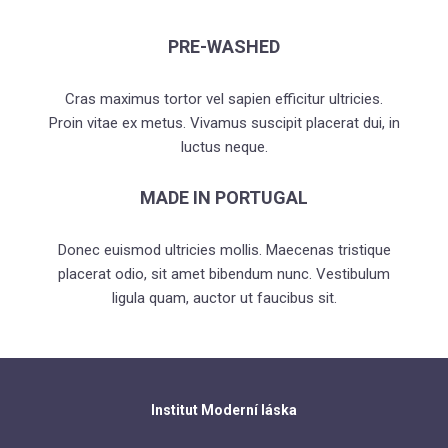
O l
PRE-WASHED
Hra
Cras maximus tortor vel sapien efficitur ultricies.
Jak
Proin vitae ex metus. Vivamus suscipit placerat dui, in
Kom
luctus neque.
Kde
MADE IN PORTUGAL
(N
Donec euismod ultricies mollis. Maecenas tristique
Vzděl
placerat odio, sit amet bibendum nunc. Vestibulum
ligula quam, auctor ut faucibus sit.
První
Thera
Filoz
Konta
Institut Moderní láska
Blog 