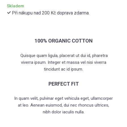
Kat
Skladem
Při nákupu nad 200 Kč doprava zdarma.
Vzděl
(Ne
Ran
100% ORGANIC COTTON
Citl
Quisque quam ligula, placerat ut dui id, pharetra
ve v
viverra ipsum. Integer et massa vel nisi viverra
Jak
tincidunt ac id ipsum.
přáte
PERFECT FIT
Sko
nevy
In quam velit, pulvinar eget vehicula eget, ullamcorper
Úzk
at leo. Aenean euismod, dui nec rhoncus ultrices,
a vzt
nibh dolor iaculis nulla.
Int
vzta