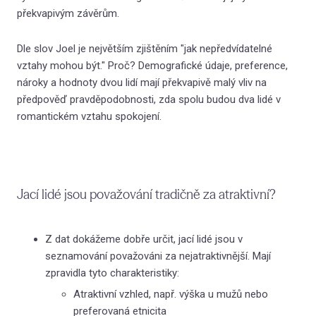
Kat
překvapivým závěrům.
Vzděl
Dle slov Joel je největším zjištěním "jak nepředvídatelné
vztahy mohou být." Proč? Demografické údaje, preference,
(Ne
nároky a hodnoty dvou lidí mají překvapivě malý vliv na
Ran
předpověď pravděpodobnosti, zda spolu budou dva lidé v
romantickém vztahu spokojení.
Citl
ve v
Jak
přáte
Jací lidé jsou považování tradičně za atraktivní?
Sko
nevy
Z dat dokážeme dobře určit, jací lidé jsou v
Úzk
seznamování považováni za nejatraktivnější. Mají
a vzt
zpravidla tyto charakteristiky:
Int
Atraktivní vzhled, např. výška u mužů nebo
vzta
preferovaná etnicita