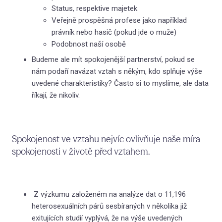
Status, respektive majetek
O l
Veřejně prospěšná profese jako například
Hra
právník nebo hasič (pokud jde o muže)
Podobnost naší osobě
Jak
Budeme ale mít spokojenější partnerství, pokud se
Kom
nám podaří navázat vztah s někým, kdo splňuje výše
uvedené charakteristiky? Často si to myslíme, ale data
Kde
říkají, že nikoliv.
(N
Vzděl
Spokojenost ve vztahu nejvíc ovlivňuje naše míra
První
spokojenosti v životě před vztahem.
Thera
Filoz
Z výzkumu založeném na analýze dat o 11,196
Konta
heterosexuálních párů sesbíraných v několika již
Blog 
exitujících studií vyplývá, že na výše uvedených