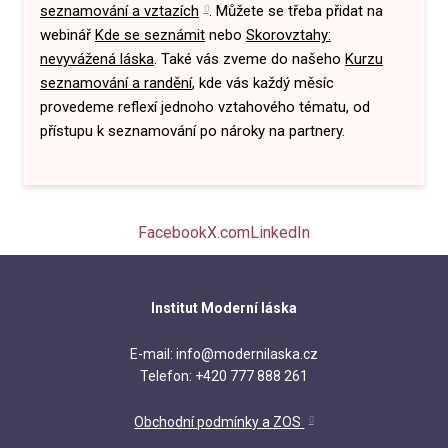
seznamování a vztazích
. Můžete se třeba přidat na
webinář
Kde se seznámit
nebo
Skorovztahy:
nevyvážená láska
. Také vás zveme do našeho
Kurzu
seznamování a randění
, kde vás každý měsíc
provedeme reflexí jednoho vztahového tématu, od
přístupu k seznamování po nároky na partnery.
Facebook
X.com
LinkedIn
Institut Moderní láska
E-mail: info@modernilaska.cz
Telefon: +420 777 888 261
Obchodní podmínky a ZOS