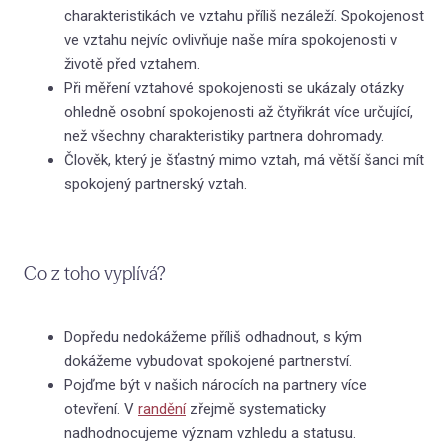
charakteristikách ve vztahu příliš nezáleží. Spokojenost
O nás
ve vztahu nejvíc ovlivňuje naše míra spokojenosti v
životě před vztahem.
Při měření vztahové spokojenosti se ukázaly otázky
ohledně osobní spokojenosti až čtyřikrát více určující,
než všechny charakteristiky partnera dohromady.
Člověk, který je šťastný mimo vztah, má větší šanci mít
spokojený partnerský vztah.
Co z toho vyplívá?
Dopředu nedokážeme příliš odhadnout, s kým
dokážeme vybudovat spokojené partnerství.
Pojďme být v našich nárocích na partnery více
otevření. V
randění
zřejmě systematicky
nadhodnocujeme význam vzhledu a statusu.