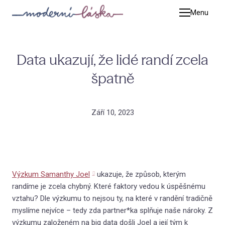
Menu
Terap
Pet
Data ukazují, že lidé randí zcela
Kat
špatně
Tim
Adé
Září 10, 2023
Zuz
Mic
Jiř
Výzkum Samanthy Joel
ukazuje, že způsob, kterým
Luc
randíme je zcela chybný. Které faktory vedou k úspěšnému
Kat
vztahu? Dle výzkumu to nejsou ty, na které v randění tradičně
myslíme nejvíce – tedy zda partner*ka splňuje naše nároky. Z
Adr
výzkumu založeném na big data došli Joel a její tým k