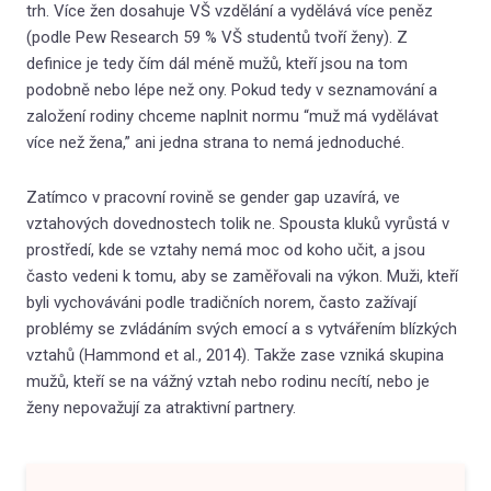
trh. Více žen dosahuje VŠ vzdělání a vydělává více peněz
(podle Pew Research 59 % VŠ studentů tvoří ženy). Z
definice je tedy čím dál méně mužů, kteří jsou na tom
podobně nebo lépe než ony. Pokud tedy v seznamování a
založení rodiny chceme naplnit normu “muž má vydělávat
více než žena,” ani jedna strana to nemá jednoduché.
Zatímco v pracovní rovině se gender gap uzavírá, ve
vztahových dovednostech tolik ne. Spousta kluků vyrůstá v
prostředí, kde se vztahy nemá moc od koho učit, a jsou
často vedeni k tomu, aby se zaměřovali na výkon. Muži, kteří
byli vychováváni podle tradičních norem, často zažívají
problémy se zvládáním svých emocí a s vytvářením blízkých
vztahů (Hammond et al., 2014). Takže zase vzniká skupina
mužů, kteří se na vážný vztah nebo rodinu necítí, nebo je
ženy nepovažují za atraktivní partnery.