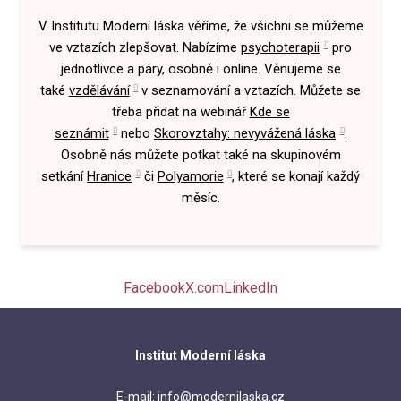
V Institutu Moderní láska věříme, že všichni se můžeme
ve vztazích zlepšovat. Nabízíme
psychoterapii
pro
jednotlivce a páry, osobně i online. Věnujeme se
také
vzdělávání
v seznamování a vztazích. Můžete se
třeba přidat na webinář
Kde se
seznámit
nebo
Skorovztahy: nevyvážená láska
.
Osobně nás můžete potkat také na skupinovém
setkání
Hranice
či
Polyamorie
, které se konají každý
měsíc.
Facebook
X.com
LinkedIn
Institut Moderní láska
E-mail: info@modernilaska.cz