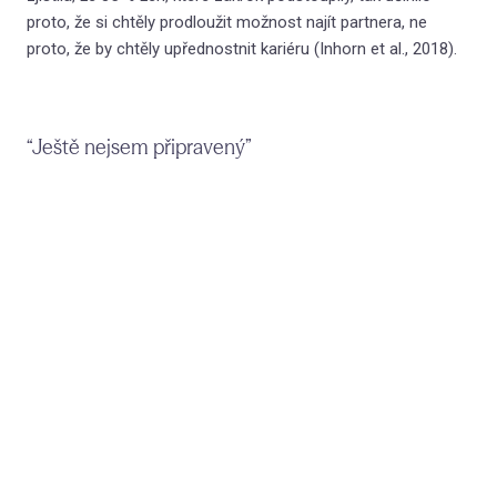
proto, že si chtěly prodloužit možnost najít partnera, ne
O l
proto, že by chtěly upřednostnit kariéru (Inhorn et al., 2018).
Hra
Jak
“Ještě nejsem připravený”
Kom
Kde
(N
Vzděl
První
Thera
Filoz
Konta
Blog 