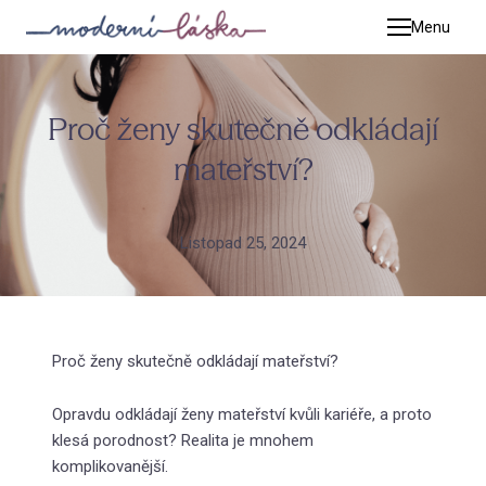
Menu
Terap
Pet
Proč ženy skutečně odkládají
Kat
mateřství?
Tim
Adé
Listopad 25, 2024
Zuz
Mic
Jiř
Proč ženy skutečně odkládají mateřství?
Luc
Opravdu odkládají ženy mateřství kvůli kariéře, a proto
Kat
klesá porodnost? Realita je mnohem
Adr
komplikovanější.