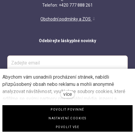
Telefon: +420 777 888 261
Obchodní podmínky a ZOS
Odebírejte láskyplné novinky
Abychom vám usnadnili procházení stránek, nabídli
ODESLAT
přizpůsobený obsah nebo reklamu a mohli anonymně
analyzovat návštěvnost, využíváme soubory cookies, které
více
sdílíme se svými partnery pro sociální média, inzerci a
analýzu. Jejich nastavení upravíte odkazem "Nastavení
POVOLIT POVINNÉ
cookies" a kdykoliv jej můžete změnit v patičce webu.
NASTAVENÍ COOKIES
Podrobnější informace najdete v našich Zásadách ochrany
Web běží na
solidpixels.
osobních údajů a používání souborů cookies. Souhlasíte s
POVOLIT VŠE
používáním cookies?