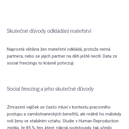
Kat
Vzděl
(Ne
Skutečné důvody odkládání mateřství
Ran
Naprostá většina žen mateřství odkládá, protože nemá
Citl
partnera, nebo se jejich partner na děti ještě necítí. Data ze
ve v
social freezingu to krásně potvrzují.
Jak
přáte
Sko
Social freezing a jeho skutečné důvody
nevy
Úzk
Zmrazení vajíček se často mluví v kontextu pracovního
a vzt
postupu a zaměstnaneckých benefitů, ale reálně ho málokdy
Int
volí ženy ve stabilním vztahu. Studie v Human Reproduction
vzta
zjistila, že 85 % žen, které zákrok podstoupily, tak učinilo