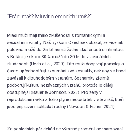
O nás
“Práci máš? Mluvit o emocích umíš?”
Mladí muži mají málo zkušeností s romantickými a
sexuálními vztahy. Náš výzkum Czechsex ukázal, že více jak
polovina mužů do 25 let nemá žádné zkušenosti s intimitou,
v Británii je skoro 30 % mužů do 30 let bez sexuálních
zkušeností (Ueda et al., 2020). Tito muži dospívají pomaleji a
často upřednostňují zkoumání své sexuality, než aby se hned
zavázali k dlouhodobým vztahům. Seznamky zřejmě
podporují kulturu nezávazných vztahů, protože je dělají
dostupnější (Bauer & Johnson, 2023). Pro ženy v
reprodukčním věku z toho plyne nedostatek vrstevníků, kteří
jsou připraveni zakládat rodiny (Newson & Fisher, 2021).
Za posledních pár dekád se výrazně proměnil seznamovací