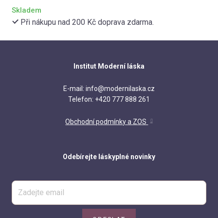
Kat
Skladem
Při nákupu nad 200 Kč doprava zdarma.
Vzděl
(Ne
Ran
Institut Moderní láska
Citl
E-mail: info@modernilaska.cz
ve v
Telefon: +420 777 888 261
Jak
Obchodní podmínky a ZOS
přáte
Sko
nevy
Odebírejte láskyplné novinky
Úzk
a vzt
Int
vzta