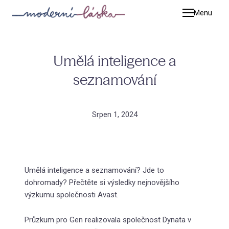
Menu
Terap
Pet
Umělá inteligence a
Kat
seznamování
Tim
Adé
Srpen 1, 2024
Zuz
Mic
Jiř
Umělá inteligence a seznamování? Jde to
Luc
dohromady? Přečtěte si výsledky nejnovějšího
výzkumu společnosti Avast.
Kat
Adr
Průzkum pro Gen realizovala společnost Dynata v