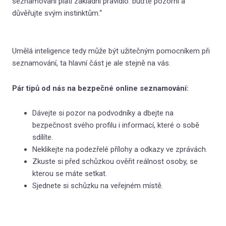
seznamování platí základní pravidlo: buďte pozorní a
důvěřujte svým instinktům.“
Umělá inteligence tedy může být užitečným pomocníkem při
seznamování, ta hlavní část je ale stejně na vás.
Pár tipů od nás na bezpečné online seznamování:
Dávejte si pozor na podvodníky a dbejte na
bezpečnost svého profilu i informací, které o sobě
sdílíte.
Neklikejte na podezřelé přílohy a odkazy ve zprávách.
Zkuste si před schůzkou ověřit reálnost osoby, se
kterou se máte setkat.
Sjednete si schůzku na veřejném místě.