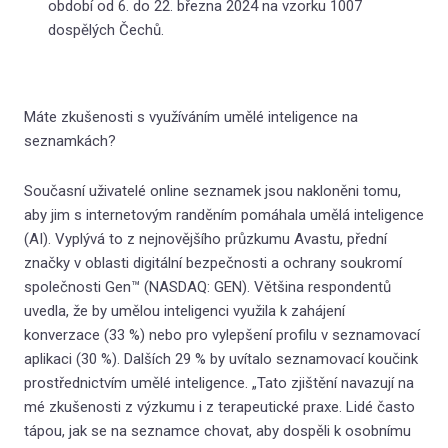
období od 6. do 22. března 2024 na vzorku 1007
Kat
dospělých Čechů.
Vzděl
(Ne
Máte zkušenosti s využíváním umělé inteligence na
Ran
seznamkách?
Citl
Současní uživatelé online seznamek jsou nakloněni tomu,
ve v
aby jim s internetovým randěním pomáhala umělá inteligence
Jak
(AI). Vyplývá to z nejnovějšího průzkumu Avastu, přední
přáte
značky v oblasti digitální bezpečnosti a ochrany soukromí
společnosti Gen™ (NASDAQ: GEN). Většina respondentů
Sko
uvedla, že by umělou inteligenci využila k zahájení
nevy
konverzace (33 %) nebo pro vylepšení profilu v seznamovací
Úzk
aplikaci (30 %). Dalších 29 % by uvítalo seznamovací koučink
a vzt
prostřednictvím umělé inteligence. „Tato zjištění navazují na
mé zkušenosti z výzkumu i z terapeutické praxe. Lidé často
Int
tápou, jak se na seznamce chovat, aby dospěli k osobnímu
vzta