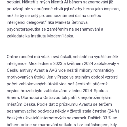
setkání. Někteří z mých klientů AI během seznamování již
O l
používají, ale v současné chvíli její návrhy berou jako inspiraci,
než že by se celý proces seznámení dal na umělou
Hra
inteligenci delegovat,“ říká Markéta Šetinová,
Jak
psychoterapeutka se zaměřením na seznamování a
zakladatelka Institutu Moderní láska.
Kom
Kde
Online randění má však i svá úskalí, nehledě na využití umělé
(N
inteligence. Mezi lednem 2023 a květnem 2024 zablokovaly v
Česku antiviry Avast a AVG více než tři miliony romanticky
Vzděl
motivovaných útoků. Jen v Praze ve stejném období vzrostl
počet zablokovaných útoků více než šestkrát, přičemž
První
nejvíce hrozeb bylo zablokováno v lednu 2024. Spolu s
Thera
Brnem, Olomoucí a Ostravou tak patří k nejohroženějším
Filoz
městům Česka.⁠⁠ Podle dat z průzkumu Avastu se terčem
seznamovacího podvodu někdy v životě stala čtvrtina (24 %)
Konta
českých uživatelů internetových seznamek. Dalších 33 % se
Blog 
během online seznamování setkalo s tzv. catfishingem, kdy