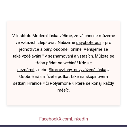
V Institutu Moderní láska věříme, že všichni se můžeme
ve vztazích zlepšovat. Nabízíme
psychoterapii
pro
jednotlivce a páry, osobně i online. Věnujeme se
také
vzdělávání
v seznamování a vztazích. Můžete se
třeba přidat na webinář
Kde se
seznámit
nebo
Skorovztahy: nevyvážená láska
.
Osobně nás můžete potkat také na skupinovém
setkání
Hranice
či
Polyamorie
, které se konají každý
měsíc.
Facebook
X.com
LinkedIn