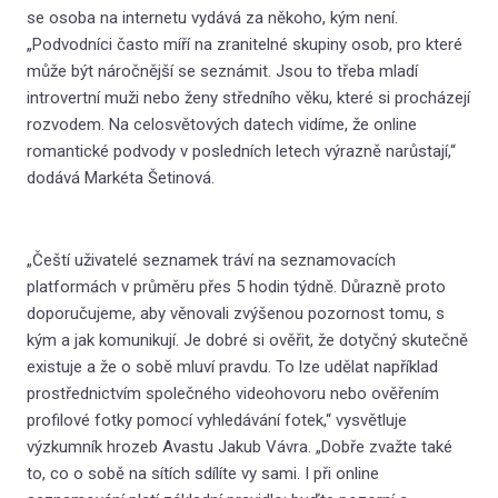
se osoba na internetu vydává za někoho, kým není.
O nás
„Podvodníci často míří na zranitelné skupiny osob, pro které
může být náročnější se seznámit. Jsou to třeba mladí
introvertní muži nebo ženy středního věku, které si procházejí
rozvodem. Na celosvětových datech vidíme, že online
romantické podvody v posledních letech výrazně narůstají,“
dodává Markéta Šetinová.
„Čeští uživatelé seznamek tráví na seznamovacích
platformách v průměru přes 5 hodin týdně. Důrazně proto
doporučujeme, aby věnovali zvýšenou pozornost tomu, s
kým a jak komunikují. Je dobré si ověřit, že dotyčný skutečně
existuje a že o sobě mluví pravdu. To lze udělat například
prostřednictvím společného videohovoru nebo ověřením
profilové fotky pomocí vyhledávání fotek,“ vysvětluje
výzkumník hrozeb Avastu Jakub Vávra. „Dobře zvažte také
to, co o sobě na sítích sdílíte vy sami. I při online