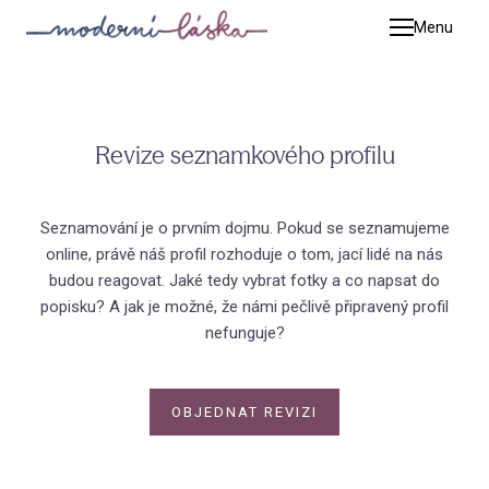
Menu
Terap
Pet
Kat
Revize seznamkového profilu
Tim
Adé
Seznamování je o prvním dojmu. Pokud se seznamujeme
online, právě náš profil rozhoduje o tom, jací lidé na nás
Zuz
budou reagovat. Jaké tedy vybrat fotky a co napsat do
Mic
popisku? A jak je možné, že námi pečlivě připravený profil
nefunguje?
Jiř
Luc
OBJEDNAT REVIZI
Kat
Adr