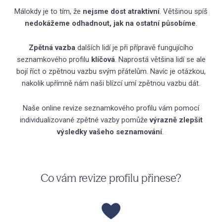
Kat
Málokdy je to tím, že
nejsme dost atraktivní
. Většinou spíš
nedokážeme odhadnout, jak na ostatní působíme
.
Vzděl
Zpětná vazba
dalších lidí je při přípravě fungujícího
(Ne
seznamkového profilu
klíčová
. Naprostá většina lidí se ale
Ran
bojí říct o zpětnou vazbu svým přátelům. Navíc je otázkou,
nakolik upřímně nám naši blízcí umí zpětnou vazbu dát.
Citl
ve v
Naše online revize seznamkového profilu vám pomocí
Jak
individualizované zpětné vazby pomůže
výrazně zlepšit
přáte
výsledky vašeho seznamování
.
Sko
nevy
Úzk
Co vám revize profilu přinese?
a vzt
Int
vzta