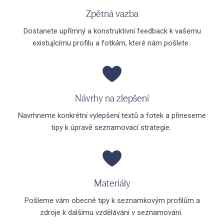
Zpětná vazba
O l
Dostanete upřímný a konstruktivní feedback k vašemu
Hra
existujícímu profilu a fotkám, které nám pošlete.
Jak
Kom
Kde
Návrhy na zlepšení
(N
Navrhneme konkrétní vylepšení textů a fotek a přineseme
tipy k úpravě seznamovací strategie.
Vzděl
První
Thera
Materiály
Filoz
Konta
Pošleme vám obecné tipy k seznamkovým profilům a
zdroje k dalšímu vzdělávání v seznamování.
Blog 