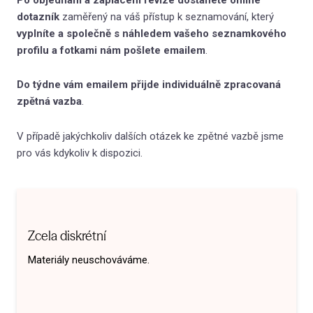
dotazník
zaměřený na váš přístup k seznamování, který
vyplníte a společně s náhledem vašeho seznamkového
Zpětnou vazbu zaštiťuje Markéta Šetinová
, která se
profilu a fotkami nám pošlete emailem
.
výzkumu seznamování věnuje na Univerzitě Karlově a
v českém prostředí realizovala výzkum na datech ze
seznamek. Ve své psychoterapeutické praxi se
Do týdne vám emailem přijde individuálně zpracovaná
soustřeďuje hlavně na práci s nezadanými a s lidmi na
zpětná vazba
.
začátku vztahů. Zpětnou vazbu k seznamkovým
profilům poskytla stovkám klientů.
V případě jakýchkoliv dalších otázek ke zpětné vazbě jsme
pro vás kdykoliv k dispozici.
Zcela diskrétní
Materiály neuschováváme.